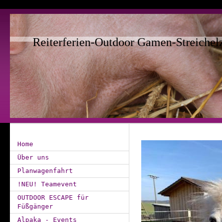
Reiterferien-Outdoor Gamen-Streichel
Home
Über uns
Planwagenfahrt
!NEU! Teamevent
OUTDOOR ESCAPE für
Füßgänger
Alpaka - Events