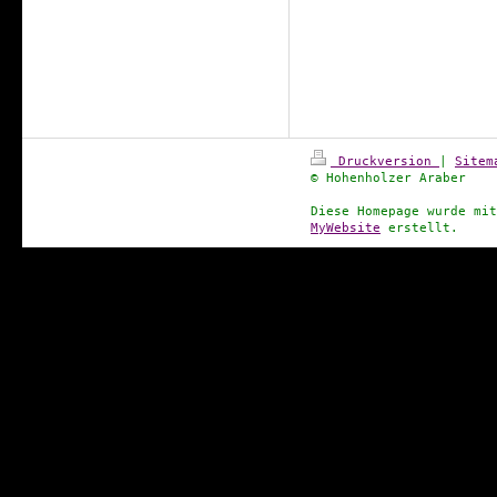
Druckversion
|
Sitem
© Hohenholzer Araber
Diese Homepage wurde mi
MyWebsite
erstellt.