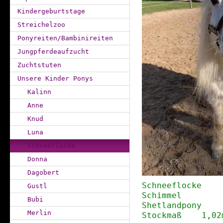
Kindergeburtstage
Streichelzoo
Ponyreiten/Bambinireiten
Jungpferdeaufzucht
Zuchtstuten
Unsere Kinder Ponys
Kalinn
Anne
Knud
Luna
Schneeflocke
Donna
Dagobert
Schneeflocke
Gustl
Schimmel
Bubi
Shetlandpony
Merlin
Stockmaß 1,02