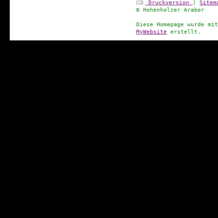
Druckversion
|
Sitem
© Hohenholzer Araber
Diese Homepage wurde mi
MyWebsite
erstellt.