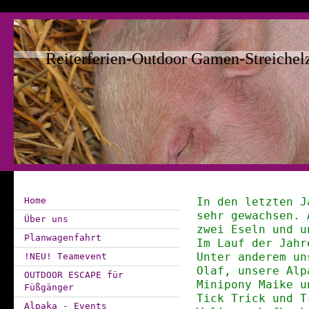
Reiterferien-Outdoor Gamen-Streichel
Home
In den letzten J
sehr gewachsen. 
Über uns
zwei Eseln und 
Planwagenfahrt
Im Lauf der Jahr
!NEU! Teamevent
Unter anderem un
Olaf, unsere Alp
OUTDOOR ESCAPE für
Minipony Maike u
Füßgänger
Tick Trick und T
Alpaka - Events