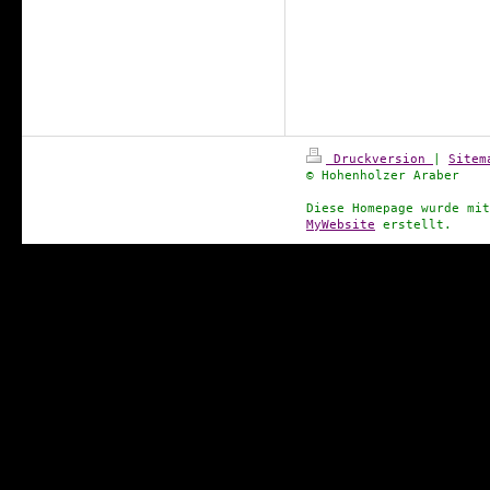
Druckversion
|
Sitem
© Hohenholzer Araber
Diese Homepage wurde mi
MyWebsite
erstellt.