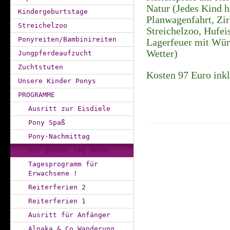
Natur (Jedes Kind h
Kindergeburtstage
Planwagenfahrt, Zir
Streichelzoo
Streichelzoo, Hufe
Ponyreiten/Bambinireiten
Lagerfeuer mit Wür
Wetter)
Jungpferdeaufzucht
Zuchtstuten
Kosten 97 Euro ink
Unsere Kinder Ponys
PROGRAMME
Ausritt zur Eisdiele
Pony Spaß
Pony-Nachmittag
Ein ganzer Tag Ponys
Tagesprogramm für
Erwachsene !
Reiterferien 2
Reiterferien 1
Ausritt für Anfänger
Alpaka & Co Wanderung