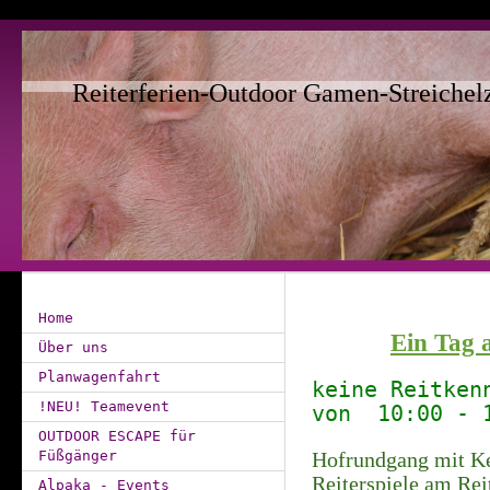
Reiterferien-Outdoor Gamen-Streichel
Home
Ein Tag 
Über uns
Planwagenfahrt
keine Reitken
!NEU! Teamevent
von 10:00 - 
OUTDOOR ESCAPE für
Füßgänger
Hofrundgang mit Ke
Reiterspiele am Reit
Alpaka - Events